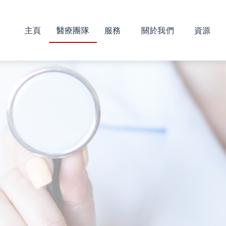
主頁
醫療團隊
服務
關於我們
資源