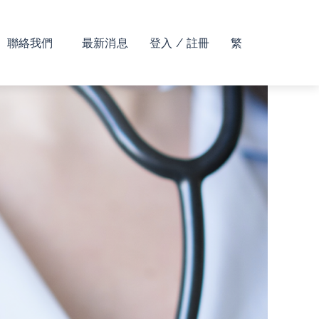
聯絡我們
最新消息
登入 / 註冊
繁