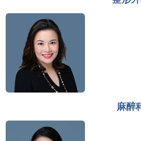
林竹筠 醫生
整形外科專科醫生
香港中文大學內外全科醫學士
英國愛丁堡皇家外科醫學院院員
香港外科醫學院院士
香港醫學專科學院院士(外科)
麻醉